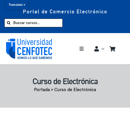
Translate »
Portal de Comercio Electrónico
Saltar
al
Buscar:
contenido
Toggle
Navigation
Comprar ahora
Curso de Electrónica
Inicio
Portada
»
Curso de Electrónica
Cursos
CENFOTEC 360°