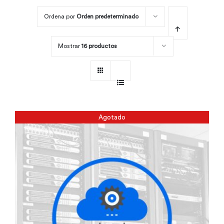
Ordena por
Orden predeterminado
Por área
Mostrar
16 productos
Carreras
Empresas
Agotado