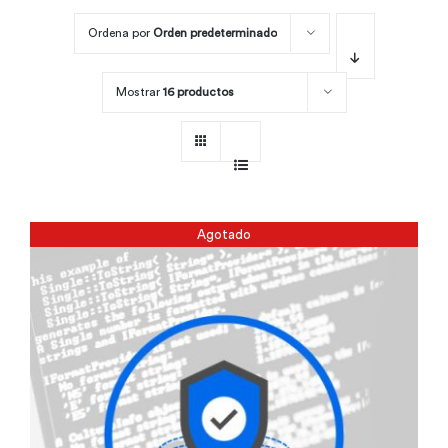
Ordena por
Orden predeterminado
Por área
Mostrar
16 productos
Carreras
Empresas
Agotado