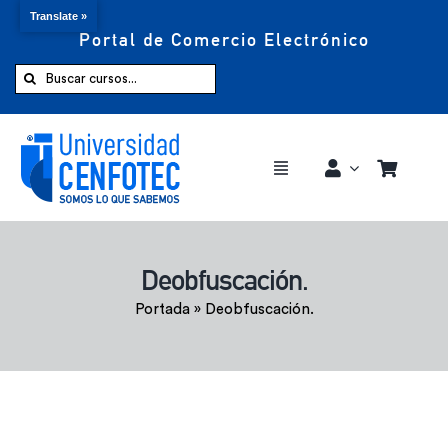
Translate »
Portal de Comercio Electrónico
Saltar
al
Buscar:
contenido
Toggle
Navigation
Comprar ahora
Deobfuscación.
Inicio
Portada
»
Deobfuscación.
Cursos
CENFOTEC 360°