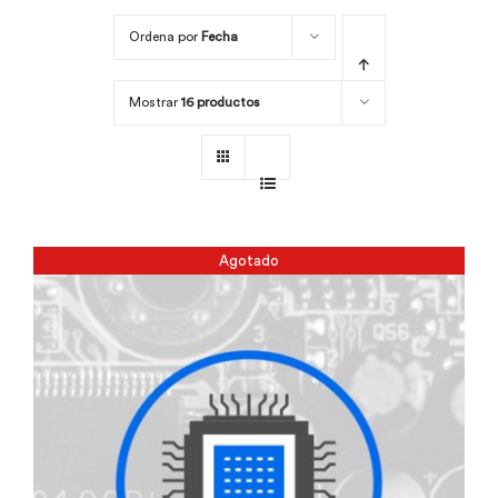
Ordena por
Fecha
Por área
Mostrar
16 productos
Carreras
Empresas
Agotado