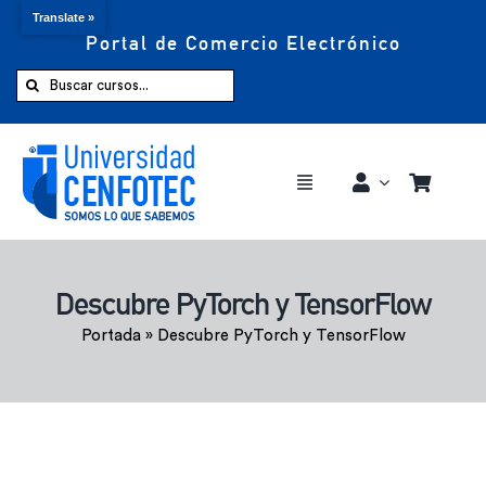
Translate »
Portal de Comercio Electrónico
Saltar
al
Buscar:
contenido
Toggle
Navigation
Comprar ahora
Descubre PyTorch y TensorFlow
Inicio
Portada
»
Descubre PyTorch y TensorFlow
Cursos
CENFOTEC 360°