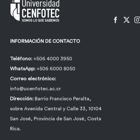
pueden
elegir
en
la
INFORMACIÓN DE CONTACTO
página
de
Teléfono:
+506 4000 3950
producto
WhatsApp:
+506 6000 8050
Correo electrónico:
info@ucenfotec.ac.cr
Dirección:
Barrio Francisco Peralta,
sobre Avenida Central y Calle 33, 10104
San José, Provincia de San José, Costa
Rica.