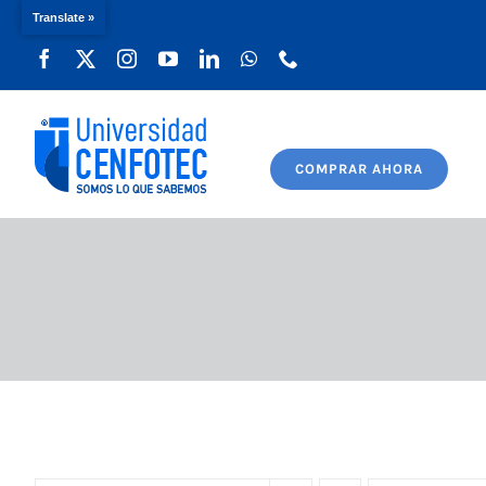
Translate »
Saltar
al
contenido
COMPRAR AHORA