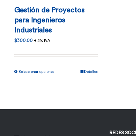
Gestión de Proyectos
para Ingenieros
Industriales
$
300.00
+ 2% IVA
Este
Seleccionar opciones
Detalles
producto
tiene
múltiples
variantes.
Las
opciones
REDES SOC
se