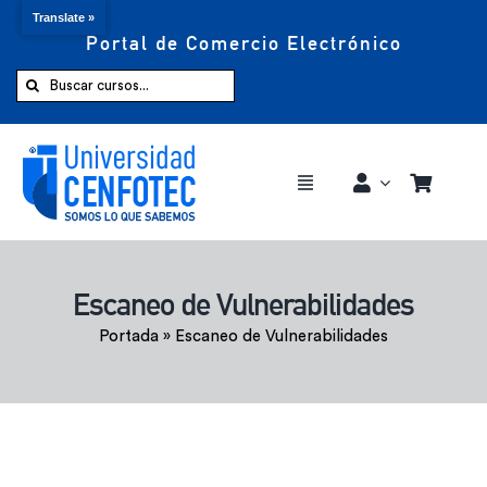
Translate »
Portal de Comercio Electrónico
Saltar
al
Buscar:
contenido
Toggle
Navigation
Comprar ahora
Escaneo de Vulnerabilidades
Inicio
Portada
»
Escaneo de Vulnerabilidades
Cursos
CENFOTEC 360°