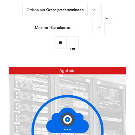
Ordena por
Orden predeterminado
Por área
Mostrar
16 productos
Carreras
Empresas
Agotado