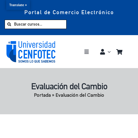
Translate »
Portal de Comercio Electrónico
Saltar
al
Buscar:
contenido
Toggle
Navigation
Comprar ahora
Evaluación del Cambio
Inicio
Portada
»
Evaluación del Cambio
Cursos
CENFOTEC 360°