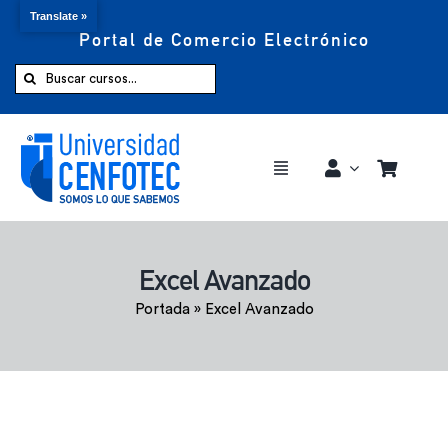
Translate »
Portal de Comercio Electrónico
Saltar
al
Buscar:
contenido
Toggle
Navigation
Comprar ahora
Excel Avanzado
Inicio
Portada
»
Excel Avanzado
Cursos
CENFOTEC 360°