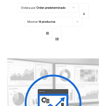
Ordena por
Orden predeterminado
Por área
Mostrar
16 productos
Carreras
Empresas