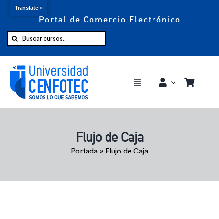
Translate »
Portal de Comercio Electrónico
Saltar
al
Buscar:
contenido
Toggle
Navigation
Comprar ahora
Flujo de Caja
Inicio
Portada
»
Flujo de Caja
Cursos
CENFOTEC 360°