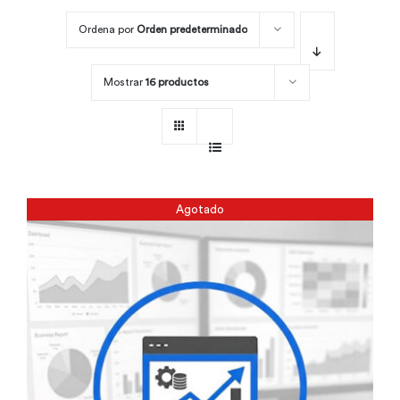
Ordena por
Orden predeterminado
Por área
Mostrar
16 productos
Carreras
Empresas
Agotado