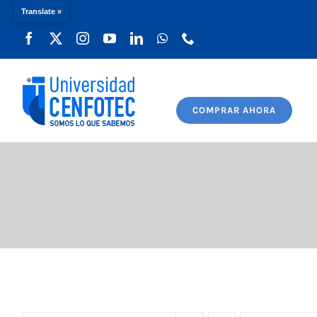
Translate »
Saltar
al
contenido
COMPRAR AHORA