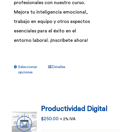
profesionales con nuestro curso.
Mejora tu inteligencia emocional,
trabajo en equipo y otros aspectos
esenciales para el éxito en el
entorno laboral. ¡Inscríbete ahora!
Este
Seleccionar
Detalles
producto
opciones
tiene
múltiples
variantes.
Productividad Digital
Las
opciones
$
250.00
+ 2% IVA
se