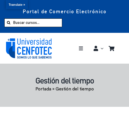
Translate »
Portal de Comercio Electrónico
Saltar
al
Buscar:
contenido
Toggle
Navigation
Comprar ahora
Gestión del tiempo
Inicio
Portada
»
Gestión del tiempo
Cursos
CENFOTEC 360°