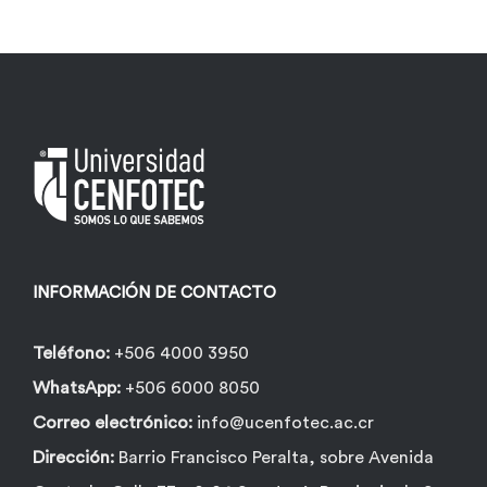
Las
opciones
se
pueden
elegir
en
la
página
INFORMACIÓN DE CONTACTO
de
producto
Teléfono:
+506 4000 3950
WhatsApp:
+506 6000 8050
Correo electrónico:
info@ucenfotec.ac.cr
Dirección:
Barrio Francisco Peralta, sobre Avenida