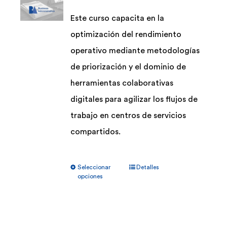
pueden
Este curso capacita en la
elegir
optimización del rendimiento
en
operativo mediante metodologías
la
de priorización y el dominio de
página
herramientas colaborativas
de
digitales para agilizar los flujos de
producto
trabajo en centros de servicios
compartidos.
Este
Seleccionar
Detalles
producto
opciones
tiene
múltiples
variantes.