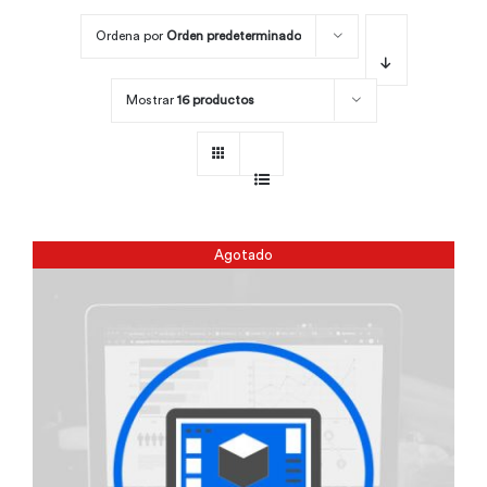
Ordena por
Orden predeterminado
Por área
Mostrar
16 productos
Carreras
Empresas
Agotado