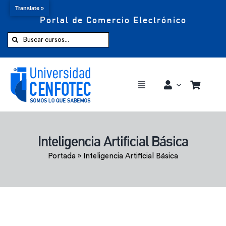
Translate »
Portal de Comercio Electrónico
Saltar
al
Buscar:
contenido
Toggle
Navigation
Comprar ahora
Inteligencia Artificial Básica
Inicio
Portada
»
Inteligencia Artificial Básica
Cursos
CENFOTEC 360°