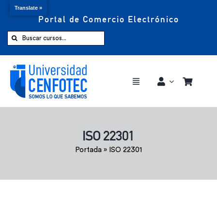
Translate »
Portal de Comercio Electrónico
Saltar
al
Buscar:
contenido
Toggle
Navigation
Comprar ahora
ISO 22301
Inicio
Portada
»
ISO 22301
Cursos
CENFOTEC 360°