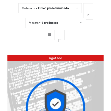
Ordena por
Orden predeterminado
Por área
Mostrar
16 productos
Carreras
Empresas
Agotado