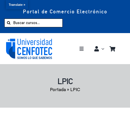
Translate »
Portal de Comercio Electrónico
Saltar
al
Buscar:
contenido
Toggle
Navigation
Comprar ahora
LPIC
Inicio
Portada
»
LPIC
Cursos
CENFOTEC 360°