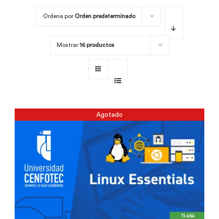
Ordena por
Orden predeterminado
Por área
Mostrar
16 productos
Carreras
Empresas
Agotado