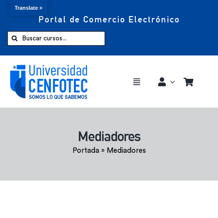
Translate »
Portal de Comercio Electrónico
Saltar
al
Buscar:
contenido
Toggle
Navigation
Comprar ahora
Mediadores
Inicio
Portada
»
Mediadores
Cursos
CENFOTEC 360°