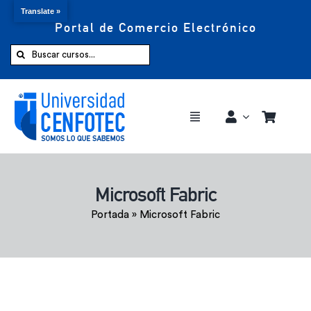
Translate »
Portal de Comercio Electrónico
Saltar
al
Buscar:
contenido
Toggle
Navigation
Comprar ahora
Microsoft Fabric
Inicio
Portada
»
Microsoft Fabric
Cursos
CENFOTEC 360°