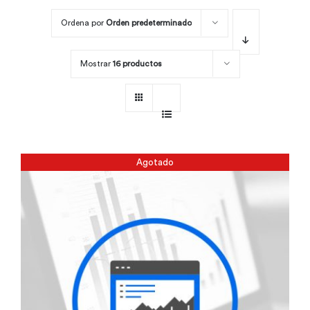
Ordena por
Orden predeterminado
Por área
Mostrar
16 productos
Carreras
Empresas
Agotado