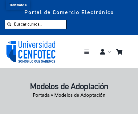
Translate »
Portal de Comercio Electrónico
Saltar
al
Buscar:
contenido
Toggle
Navigation
Comprar ahora
Modelos de Adoptación
Inicio
Portada
»
Modelos de Adoptación
Cursos
CENFOTEC 360°