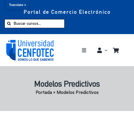
Translate »
Portal de Comercio Electrónico
Saltar
al
Buscar:
contenido
Toggle
Navigation
Comprar ahora
Modelos Predictivos
Inicio
Portada
»
Modelos Predictivos
Cursos
CENFOTEC 360°