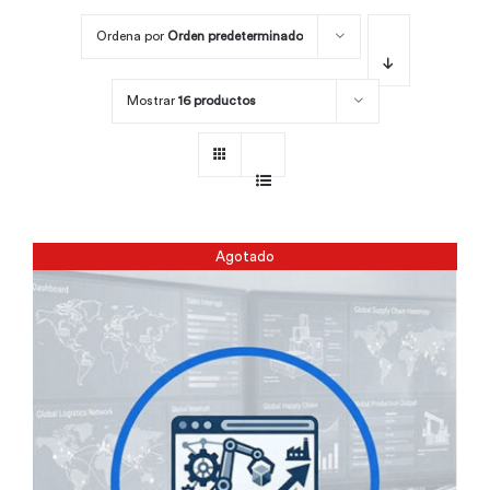
Ordena por
Orden predeterminado
Por área
Mostrar
16 productos
Carreras
Empresas
Agotado