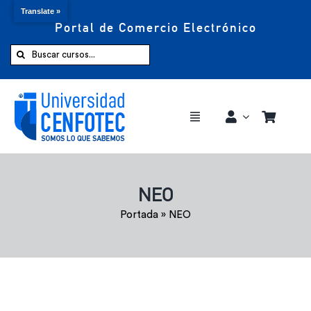
Translate »
Portal de Comercio Electrónico
Saltar
al
Buscar:
contenido
Toggle
Navigation
Comprar ahora
NEO
Inicio
Portada
»
NEO
Cursos
CENFOTEC 360°