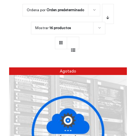
Ordena por
Orden predeterminado
Por área
Mostrar
16 productos
Carreras
Empresas
Agotado