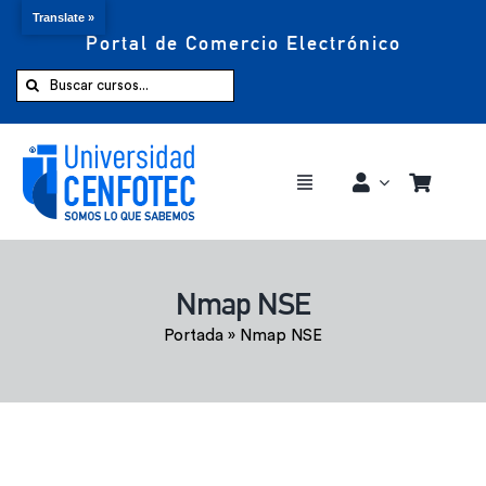
Translate »
Portal de Comercio Electrónico
Saltar
al
Buscar:
contenido
Toggle
Navigation
Comprar ahora
Nmap NSE
Inicio
Portada
»
Nmap NSE
Cursos
CENFOTEC 360°