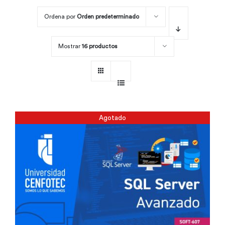
Ordena por
Orden predeterminado
Por área
Mostrar
16 productos
Carreras
Empresas
Agotado