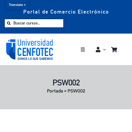
Translate »
Portal de Comercio Electrónico
Saltar
al
Buscar:
contenido
Toggle
Navigation
Comprar ahora
PSW002
Inicio
Portada
»
PSW002
Cursos
CENFOTEC 360°