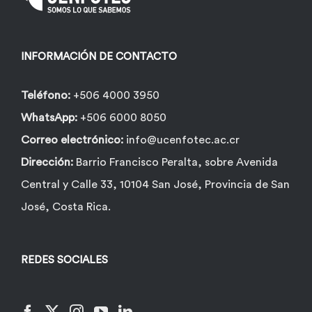
elegir
en
la
INFORMACIÓN DE CONTACTO
página
de
Teléfono:
+506 4000 3950
producto
WhatsApp:
+506 6000 8050
Correo electrónico:
info@ucenfotec.ac.cr
Dirección:
Barrio Francisco Peralta, sobre Avenida
Central y Calle 33, 10104 San José, Provincia de San
José, Costa Rica.
REDES SOCIALES