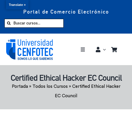
Translate »
Portal de Comercio Electrónico
Saltar
al
Buscar:
contenido
Toggle
Navigation
Comprar ahora
Certified Ethical Hacker EC Council
Inicio
Portada
»
Todos los Cursos
»
Certified Ethical Hacker
EC Council
Cursos
CENFOTEC 360°