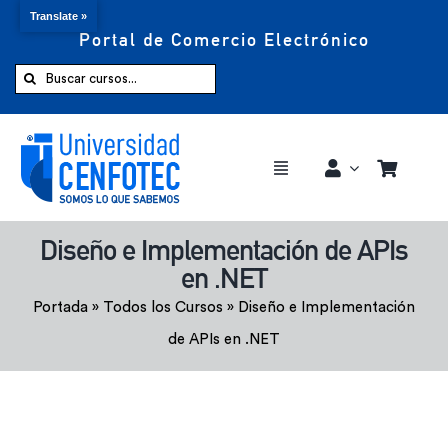
Translate »
Portal de Comercio Electrónico
Saltar
al
Buscar:
contenido
Toggle
Navigation
Comprar ahora
Diseño e Implementación de APIs
en .NET
Inicio
Portada
»
Todos los Cursos
»
Diseño e Implementación
de APIs en .NET
Cursos
CENFOTEC 360°