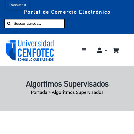
Translate »
Portal de Comercio Electrónico
Saltar
al
Buscar:
contenido
Toggle
Navigation
Comprar ahora
Algoritmos Supervisados
Inicio
Portada
»
Algoritmos Supervisados
Cursos
CENFOTEC 360°