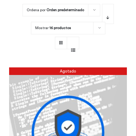
Ordena por
Orden predeterminado
Por área
Mostrar
16 productos
Carreras
Empresas
Agotado