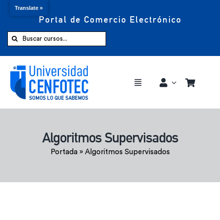
Translate »
Portal de Comercio Electrónico
Saltar
al
Buscar:
contenido
Toggle
Navigation
Comprar ahora
Algoritmos Supervisados
Inicio
Portada
»
Algoritmos Supervisados
Cursos
CENFOTEC 360°