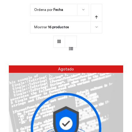
Ordena por
Fecha
Por área
Mostrar
16 productos
Carreras
Empresas
Agotado