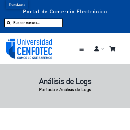
Translate »
Portal de Comercio Electrónico
Saltar
al
Buscar:
contenido
Toggle
Navigation
Comprar ahora
Análisis de Logs
Inicio
Portada
»
Análisis de Logs
Cursos
CENFOTEC 360°