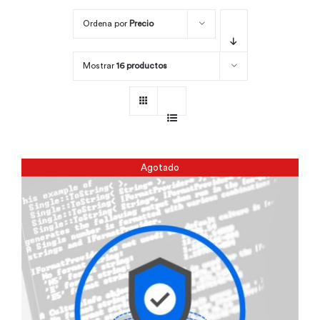
Ordena por
Precio
Por área
Mostrar
16 productos
Carreras
Empresas
Agotado