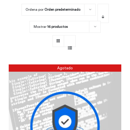
Ordena por
Orden predeterminado
Por área
Mostrar
16 productos
Carreras
Empresas
Agotado