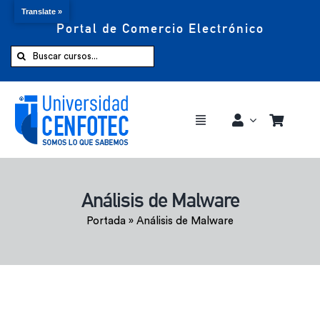
Translate »
Portal de Comercio Electrónico
Saltar
al
Buscar:
contenido
Toggle
Navigation
Comprar ahora
Análisis de Malware
Inicio
Portada
»
Análisis de Malware
Cursos
CENFOTEC 360°