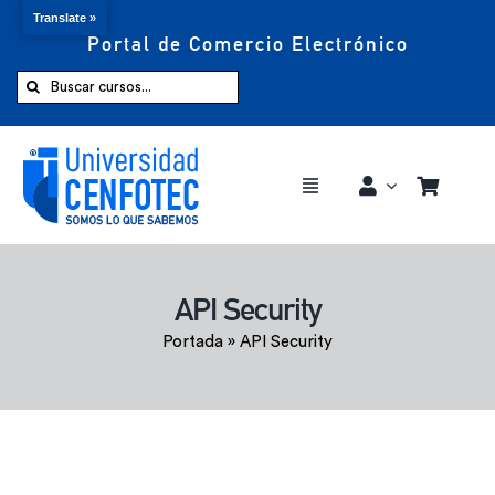
Translate »
Portal de Comercio Electrónico
Saltar
al
Buscar:
contenido
Toggle
Navigation
Comprar ahora
API Security
Inicio
Portada
»
API Security
Cursos
CENFOTEC 360°