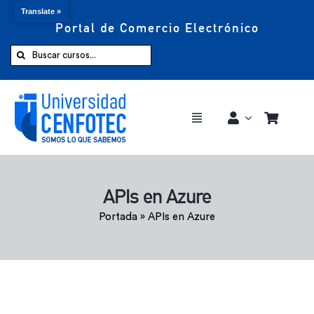
Translate »
Portal de Comercio Electrónico
Saltar
al
Buscar:
contenido
Toggle
Navigation
Comprar ahora
APIs en Azure
Inicio
Portada
»
APIs en Azure
Cursos
CENFOTEC 360°