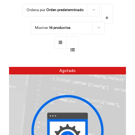
Ordena por
Orden predeterminado
Por área
Mostrar
16 productos
Carreras
Empresas
Agotado