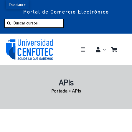
Translate »
Portal de Comercio Electrónico
Saltar
al
Buscar:
contenido
Toggle
Navigation
Comprar ahora
APIs
Inicio
Portada
»
APIs
Cursos
CENFOTEC 360°