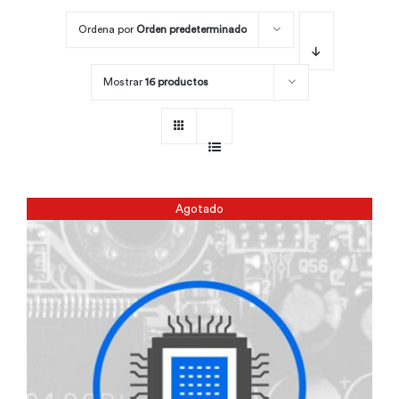
Ordena por
Orden predeterminado
Por área
Mostrar
16 productos
Carreras
Empresas
Agotado