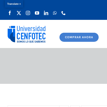
Translate »
Saltar
al
contenido
COMPRAR AHORA