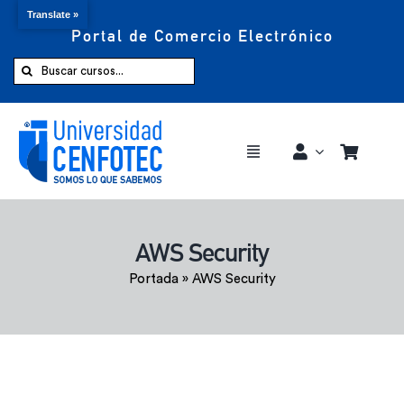
Translate »
Portal de Comercio Electrónico
Saltar
al
Buscar:
contenido
Toggle
Navigation
Comprar ahora
AWS Security
Inicio
Portada
»
AWS Security
Cursos
CENFOTEC 360°