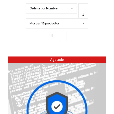
Ordena por
Nombre
Por área
Mostrar
16 productos
Carreras
Empresas
Agotado