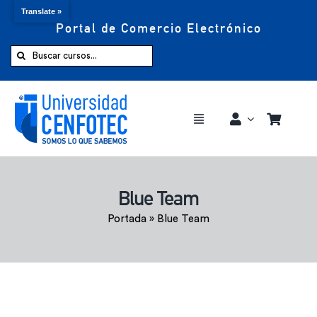
Translate »
Portal de Comercio Electrónico
Saltar
al
Buscar:
contenido
Toggle
Navigation
Comprar ahora
Blue Team
Inicio
Portada
»
Blue Team
Cursos
CENFOTEC 360°