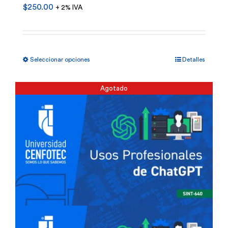
$
250.00
+ 2% IVA
Este
Seleccionar opciones
Detalles
producto
tiene
Agotado
múltiples
variantes.
Las
opciones
se
pueden
elegir
en