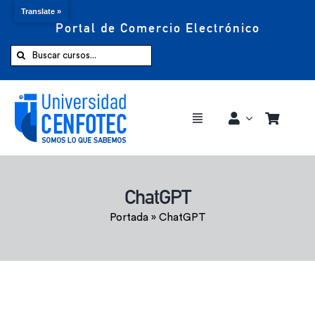
Translate »
Portal de Comercio Electrónico
Saltar
al
Buscar:
contenido
Toggle
Navigation
Comprar ahora
ChatGPT
Inicio
Portada
»
ChatGPT
Cursos
CENFOTEC 360°