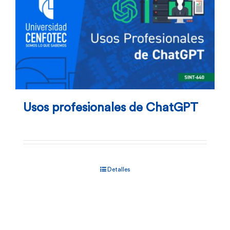
la
página
de
producto
Usos profesionales de ChatGPT
Detalles