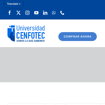
Translate »
Saltar
al
contenido
COMPRAR AHORA