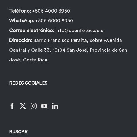
página
de
Teléfono:
+506 4000 3950
producto
WhatsApp:
+506 6000 8050
Correo electrónico:
info@ucenfotec.ac.cr
Dirección:
Barrio Francisco Peralta, sobre Avenida
Central y Calle 33, 10104 San José, Provincia de San
José, Costa Rica.
REDES SOCIALES
BUSCAR