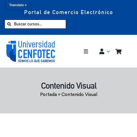
Translate »
Portal de Comercio Electrónico
Saltar
al
Buscar:
contenido
Toggle
Navigation
Comprar ahora
Contenido Visual
Inicio
Portada
»
Contenido Visual
Cursos
CENFOTEC 360°