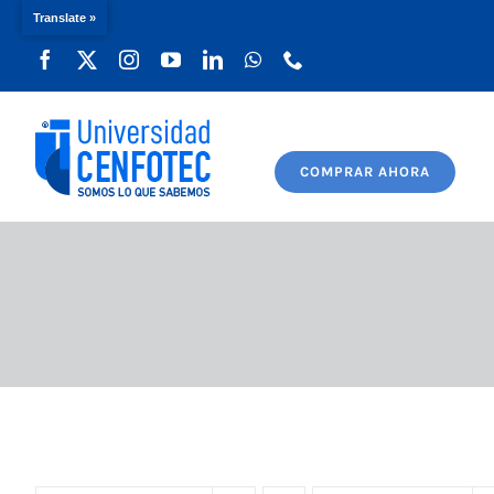
Translate »
Saltar
al
contenido
COMPRAR AHORA