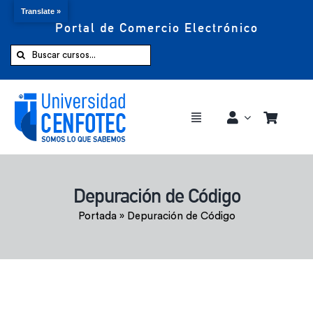
Translate »
Portal de Comercio Electrónico
Saltar
al
Buscar:
contenido
Toggle
Navigation
Comprar ahora
Depuración de Código
Inicio
Portada
»
Depuración de Código
Cursos
CENFOTEC 360°