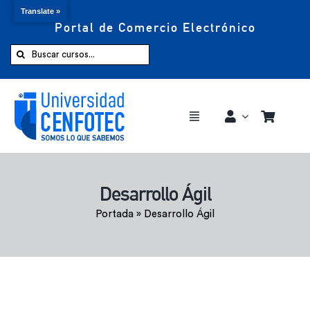
Translate »
Portal de Comercio Electrónico
Saltar
al
Buscar:
contenido
Toggle
Navigation
Comprar ahora
Desarrollo Ágil
Inicio
Portada
»
Desarrollo Ágil
Cursos
CENFOTEC 360°