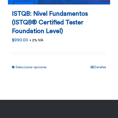
ISTQB: Nivel Fundamentos
(ISTQB® Certified Tester
Foundation Level)
$
990.00
+ 2% IVA
Este
Seleccionar opciones
Detalles
producto
tiene
múltiples
variantes.
Las
opciones