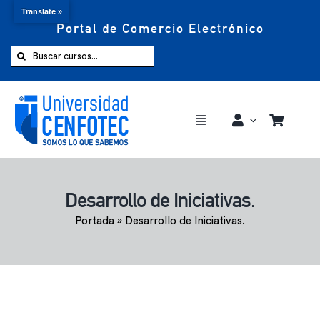
Translate »
Portal de Comercio Electrónico
Saltar
al
Buscar:
contenido
Toggle
Navigation
Comprar ahora
Desarrollo de Iniciativas.
Inicio
Portada
»
Desarrollo de Iniciativas.
Cursos
CENFOTEC 360°