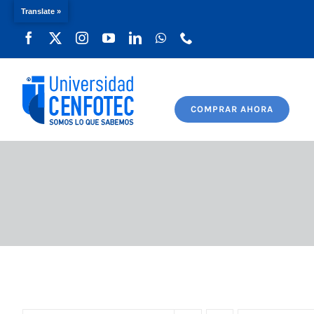
Translate »
Saltar
al
contenido
COMPRAR AHORA