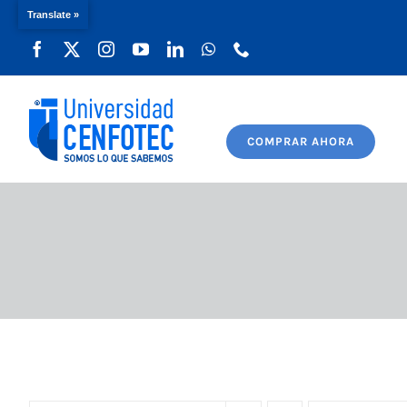
Translate »
Saltar
al
contenido
COMPRAR AHORA