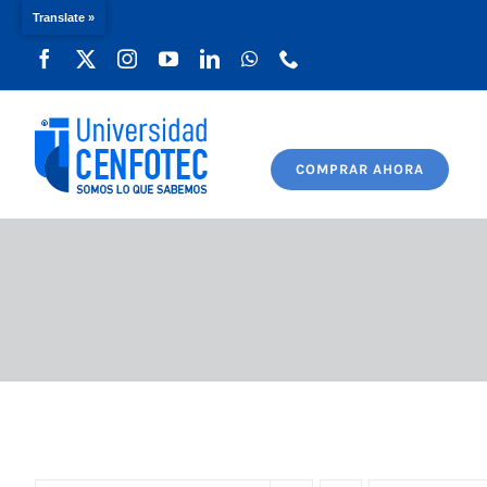
Translate »
Saltar
al
contenido
COMPRAR AHORA