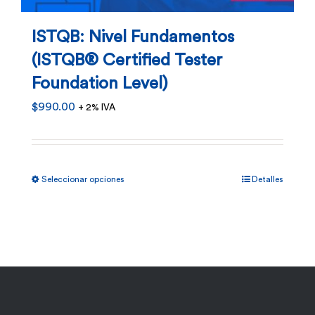
ISTQB: Nivel Fundamentos
(ISTQB® Certified Tester
Foundation Level)
$
990.00
+ 2% IVA
Este
Seleccionar opciones
Detalles
producto
tiene
múltiples
variantes.
Las
opciones