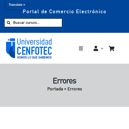
Translate »
Portal de Comercio Electrónico
Saltar
al
Buscar:
contenido
Toggle
Navigation
Comprar ahora
Errores
Inicio
Portada
»
Errores
Cursos
CENFOTEC 360°