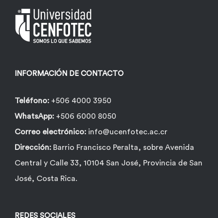
se
pueden
elegir
en
la
INFORMACIÓN DE CONTACTO
página
de
Teléfono:
+506 4000 3950
producto
WhatsApp:
+506 6000 8050
Correo electrónico:
info@ucenfotec.ac.cr
Dirección:
Barrio Francisco Peralta, sobre Avenida
Central y Calle 33, 10104 San José, Provincia de San
José, Costa Rica.
REDES SOCIALES