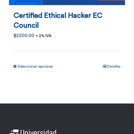
Certified Ethical Hacker EC
Council
$
2200.00
+ 2% IVA
Este
Seleccionar opciones
Detalles
producto
tiene
múltiples
variantes.
Las
opciones
se