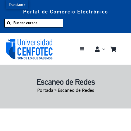
Translate »
Portal de Comercio Electrónico
Saltar
al
Buscar:
contenido
Toggle
Navigation
Comprar ahora
Escaneo de Redes
Inicio
Portada
»
Escaneo de Redes
Cursos
CENFOTEC 360°