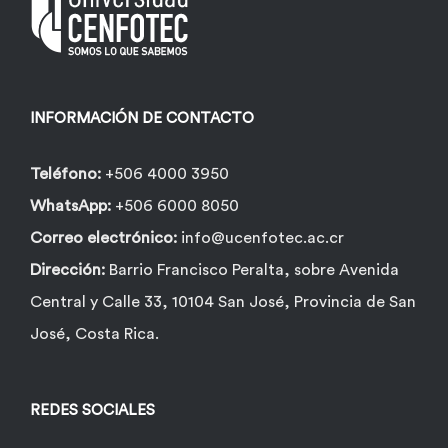
pueden
elegir
en
la
INFORMACIÓN DE CONTACTO
página
de
Teléfono:
+506 4000 3950
producto
WhatsApp:
+506 6000 8050
Correo electrónico:
info@ucenfotec.ac.cr
Dirección:
Barrio Francisco Peralta, sobre Avenida
Central y Calle 33, 10104 San José, Provincia de San
José, Costa Rica.
REDES SOCIALES