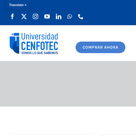
Translate »
Saltar
al
contenido
COMPRAR AHORA