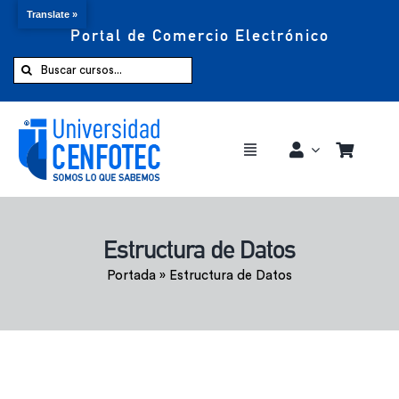
Translate »
Portal de Comercio Electrónico
Saltar
al
Buscar:
contenido
Toggle
Navigation
Comprar ahora
Estructura de Datos
Inicio
Portada
»
Estructura de Datos
Cursos
CENFOTEC 360°