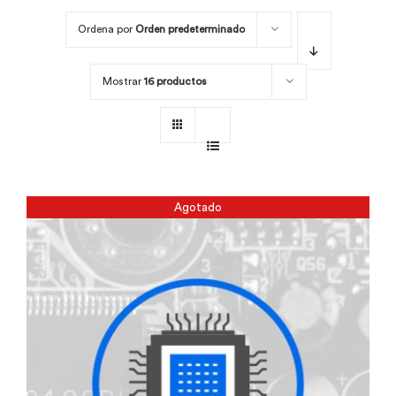
Ordena por
Orden predeterminado
Por área
Mostrar
16 productos
Carreras
Empresas
Agotado