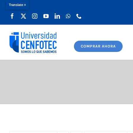
Translate »
Saltar
al
contenido
COMPRAR AHORA