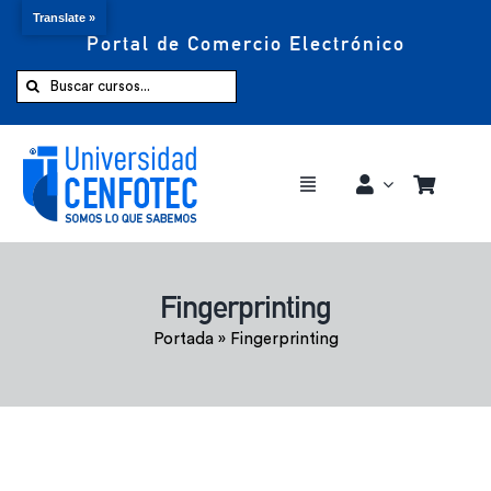
Translate »
Portal de Comercio Electrónico
Saltar
al
Buscar:
contenido
Toggle
Navigation
Comprar ahora
Fingerprinting
Inicio
Portada
»
Fingerprinting
Cursos
CENFOTEC 360°