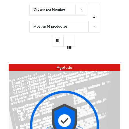
Ordena por
Nombre
Por área
Mostrar
16 productos
Carreras
Empresas
Agotado