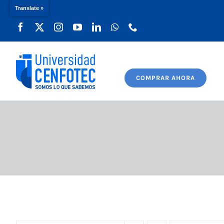
Translate »
Saltar
al
contenido
COMPRAR AHORA