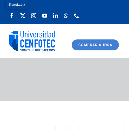
Translate »
Saltar
al
contenido
COMPRAR AHORA